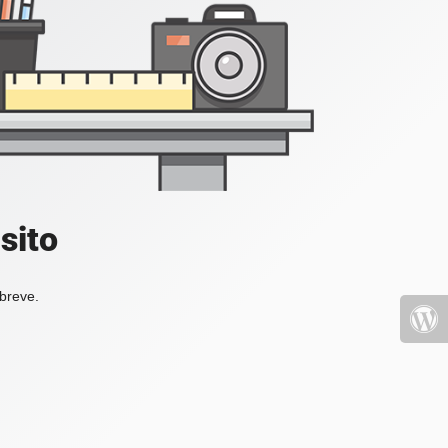
sito
 breve.