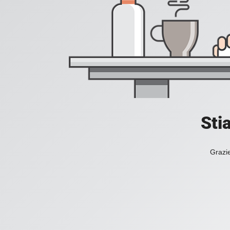
Sti
Grazie