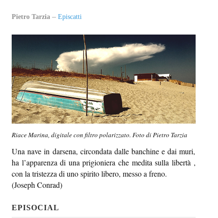
EPI-STAFF
Pietro Tarzia
Episcatti
CONTATTI
QUOVADIS
SEZIONI
Oltre il presente
Oltre i sensi
Riace Marina, digitale con filtro polarizzato. Foto di Pietro Tarzia
Entro e non oltre
Una nave in darsena, circondata dalle banchine e dai muri,
ha l’apparenza di una prigioniera che medita sulla libertà ,
Beyond music
con la tristezza di uno spirito libero, messo a freno.
(Joseph Conrad)
L’inviato di oltre
In-oltre
EPISOCIAL