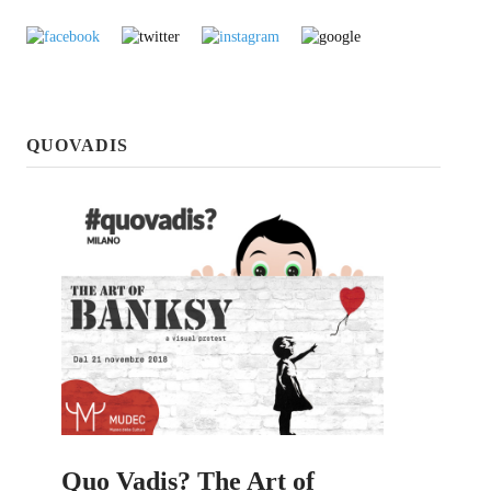
Sapori e dissapori
Racconti di viaggio
Quovadis
QUOVADIS
Epiquark
Epilibri
Intervistando
Boheme
Epischermo
Editoriale
Open
Asteri
Quo Vadis? The Art of