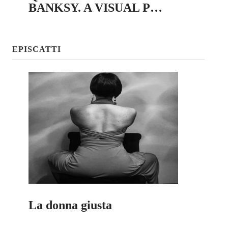
BANKSY. A VISUAL P…
Episcatti
Epikastron
EPISCATTI
Epillole
La donna giusta