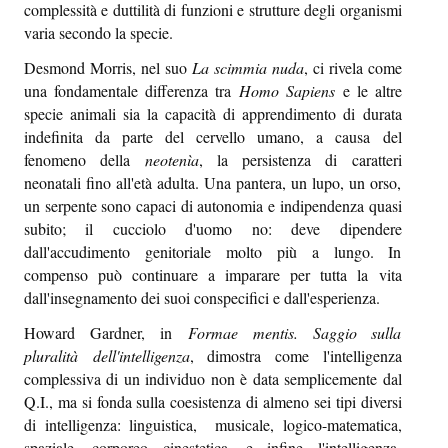
complessità e duttilità di funzioni e strutture degli organismi
Sapori e dissapori
varia secondo la specie.
Racconti di viaggio
Desmond Morris, nel suo
La scimmia nuda
, ci rivela come
una fondamentale differenza tra
Homo Sapiens
e le altre
Quovadis
specie animali sia la capacità di apprendimento di durata
indefinita da parte del cervello umano, a causa del
Epiquark
fenomeno della
neoten
ì
a
, la persistenza di caratteri
Epilibri
neonatali fino all'età adulta. Una pantera, un lupo, un orso,
un serpente sono capaci di autonomia e indipendenza quasi
Intervistando
subito; il cucciolo d'uomo no: deve dipendere
dall'accudimento genitoriale molto più a lungo. In
Boheme
compenso può continuare a imparare per tutta la vita
dall'insegnamento dei suoi conspecifici e dall'esperienza.
Epischermo
Howard Gardner, in
Formae mentis. Saggio sulla
Editoriale
pluralit
à
dell'intelligenza
, dimostra come l'intelligenza
complessiva di un individuo non è data semplicemente dal
Open
Q.I., ma si fonda sulla coesistenza di almeno sei tipi diversi
Asteri
di intelligenza: linguistica, musicale, logico-matematica,
spaziale, corporeo cinestetica, e infine l'intelligenza