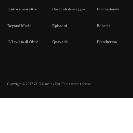
Entro e non oltre
Racconti di viaggio
Intervistando
Beyond Music
Episcatti
Boheme
L'inviato di Oltre
Quovadis
Epischermo
Copyright © 2017 ZOOMsud.it - Epi. Tutti i dirittti riservati