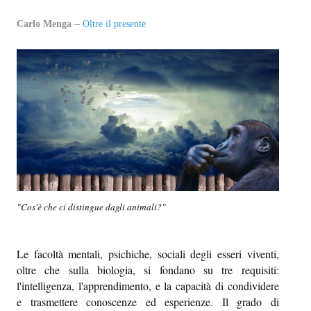
EPI-STAFF
Carlo Menga
Oltre il presente
CONTATTI
QUOVADIS
SEZIONI
Oltre il presente
Oltre i sensi
Entro e non oltre
"Cos'è che ci distingue dagli animali?"
Beyond music
Le facoltà mentali, psichiche, sociali degli esseri viventi,
L’inviato di oltre
oltre che sulla biologia, si fondano su tre requisiti:
l'intelligenza, l'apprendimento, e la capacità di condividere
In-oltre
e trasmettere conoscenze ed esperienze. Il grado di