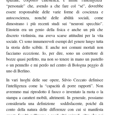
Episcatti
“personale” che, avendo a che fare col “sé”, dovrebbe
essere responsabile delle varie forme di coscienza e
Epikastron
autocoscienza, nonché delle abilità sociali, come
dimostrano i più recenti studi sui “neuroni specchio”.
Epillole
Einstein era un genio della fisica e anche un più che
discreto violinista, ma aveva scarse attitudini per la vita
sociale. Ci sono innumerevoli esempi del genere lungo tutta
la storia dello scibile. E anche noi comuni mortali non
facciamo eccezione. Io, per dire, sono un correttore di
bozze quasi perfetto, ma non so tenere in mano un pastello
o un pennello e mi perdo nel centro di Bologna peggio di
uno di Berlino.
In vari luoghi delle sue opere, Silvio Ceccato definisce
l'intelligenza come la “capacità di porre rapporti”. Non
avremmo mai riprodotto il fuoco o inventato la ruota o la
stampa a caratteri mobili, altrimenti. In generale, possiamo
considerarla una definizione soddisfacente, poiché dà
conto della natura delle differenze con cui si manifesta