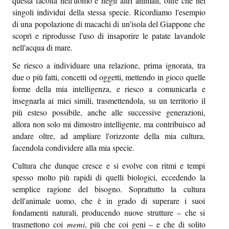
questa facoltà nell'uomo e negli altri animali, oltre che nei
singoli individui della stessa specie. Ricordiamo l'esempio
di una popolazione di macachi di un'isola del Giappone che
scoprì e riprodusse l'uso di insaporire le patate lavandole
nell'acqua di mare.
Se riesco a individuare una relazione, prima ignorata, tra
due o più fatti, concetti od oggetti, mettendo in gioco quelle
forme della mia intelligenza, e riesco a comunicarla e
insegnarla ai miei simili, trasmettendola, su un territorio il
più esteso possibile, anche alle successive generazioni,
allora non solo mi dimostro intelligente, ma contribuisco ad
andare oltre, ad ampliare l'orizzonte della mia cultura,
facendola condividere alla mia specie.
Cultura che dunque cresce e si evolve con ritmi e tempi
spesso molto più rapidi di quelli biologici, eccedendo la
semplice ragione del bisogno. Soprattutto la cultura
dell'animale uomo, che è in grado di superare i suoi
fondamenti naturali, producendo nuove strutture – che si
trasmettono coi
memi
, più che coi geni – e che di solito