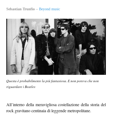
EPI-STAFF
Sebastian Trunfio
Beyond music
CONTATTI
QUOVADIS
SEZIONI
Oltre il presente
Oltre i sensi
Entro e non oltre
Questa è probabilmente la più fantasiosa. E non poteva che non
riguardare i Beatles
Beyond music
L’inviato di oltre
All’interno della meravigliosa costellazione della storia del
rock gravitano centinaia di leggende metropolitane.
In-oltre