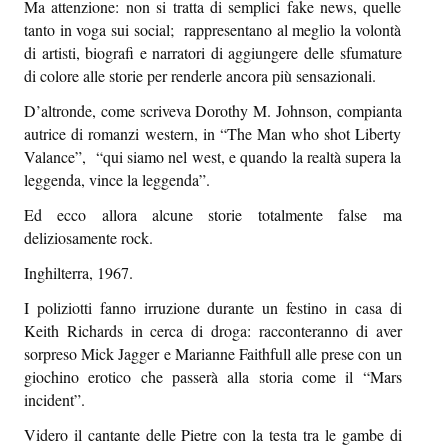
Ma attenzione: non si tratta di semplici fake news, quelle
Sapori e dissapori
tanto in voga sui social; rappresentano al meglio la volontà
di artisti, biografi e narratori di aggiungere delle sfumature
Racconti di viaggio
di colore alle storie per renderle ancora più sensazionali.
Quovadis
D’altronde, come scriveva Dorothy M. Johnson, compianta
autrice di romanzi western, in “The Man who shot Liberty
Epiquark
Valance”, “qui siamo nel west, e quando la realtà supera la
Epilibri
leggenda, vince la leggenda”.
Ed ecco allora alcune storie totalmente false ma
Intervistando
deliziosamente rock.
Boheme
Inghilterra, 1967.
Epischermo
I poliziotti fanno irruzione durante un festino in casa di
Keith Richards in cerca di droga: racconteranno di aver
Editoriale
sorpreso Mick Jagger e Marianne Faithfull alle prese con un
giochino erotico che passerà alla storia come il “Mars
Open
incident”.
Asteri
Videro il cantante delle Pietre con la testa tra le gambe di