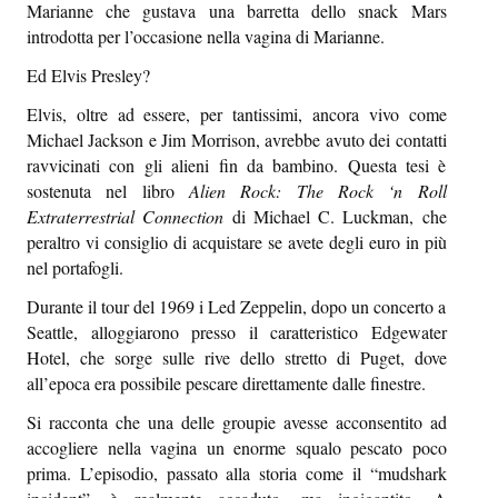
Marianne che gustava una barretta dello snack Mars
Episcatti
introdotta per l’occasione nella vagina di Marianne.
Epikastron
Ed Elvis Presley?
Epillole
Elvis, oltre ad essere, per tantissimi, ancora vivo come
Michael Jackson e Jim Morrison, avrebbe avuto dei contatti
ravvicinati con gli alieni fin da bambino. Questa tesi è
sostenuta nel libro
Alien Rock: The Rock ‘n Roll
Extraterrestrial Connection
di Michael C. Luckman, che
peraltro vi consiglio di acquistare se avete degli euro in più
nel portafogli.
Durante il tour del 1969 i Led Zeppelin, dopo un concerto a
Seattle, alloggiarono presso il caratteristico Edgewater
Hotel, che sorge sulle rive dello stretto di Puget, dove
all’epoca era possibile pescare direttamente dalle finestre.
Si racconta che una delle groupie avesse acconsentito ad
accogliere nella vagina un enorme squalo pescato poco
prima. L’episodio, passato alla storia come il “mudshark