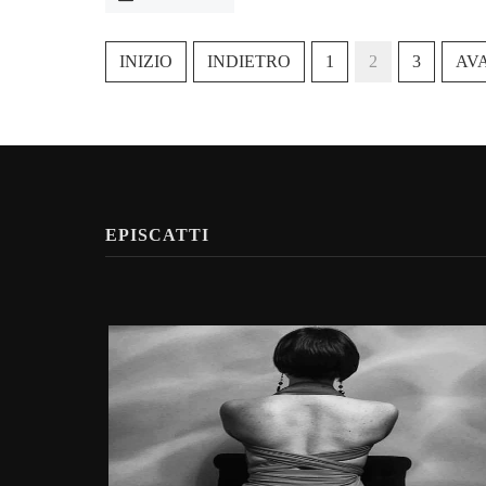
INIZIO
INDIETRO
1
2
3
AV
EPISCATTI