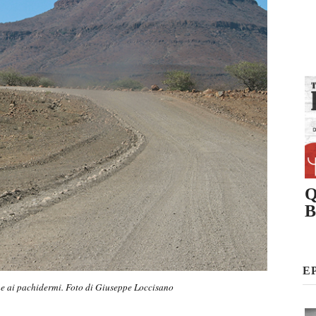
Q
B
E
one ai pachidermi. Foto di Giuseppe Loccisano