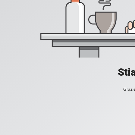
Sti
Grazie