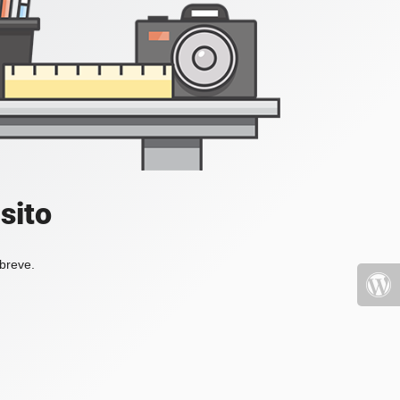
sito
 breve.