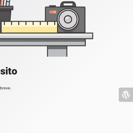
sito
 breve.