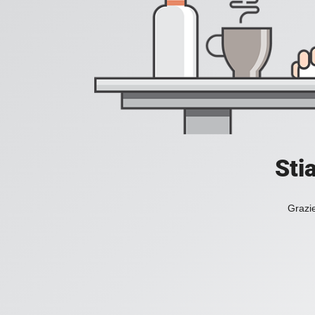
Sti
Grazie