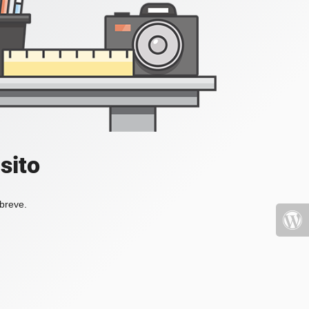
sito
 breve.