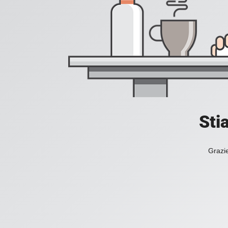
Sti
Grazie