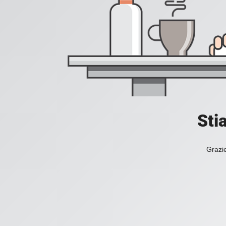
Sti
Grazie