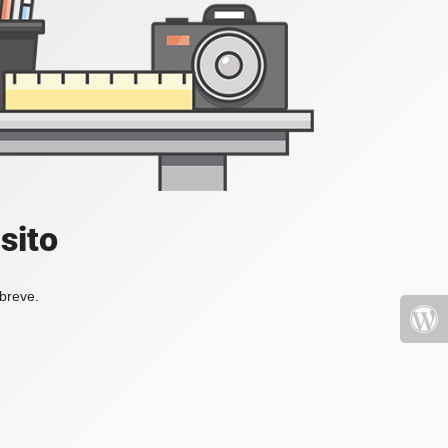
sito
 breve.