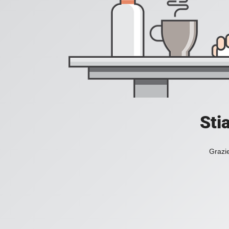
Sti
Grazie