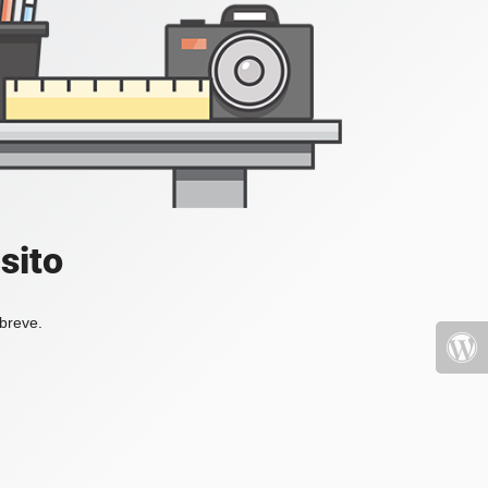
sito
 breve.