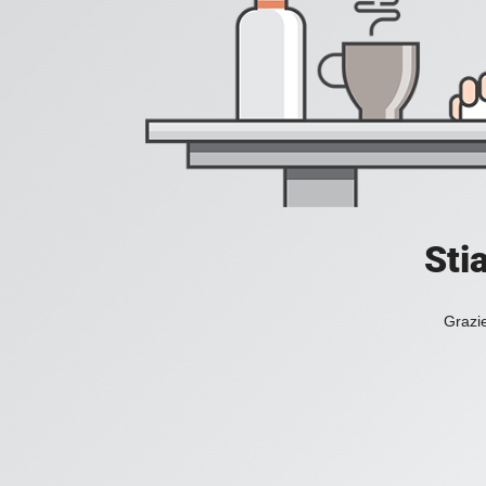
Sti
Grazie