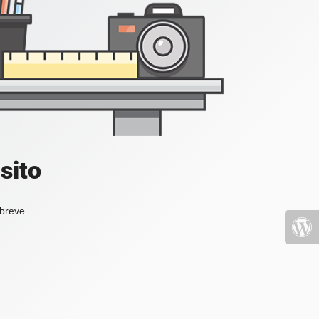
sito
 breve.