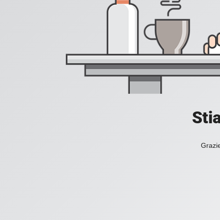
Sti
Grazie