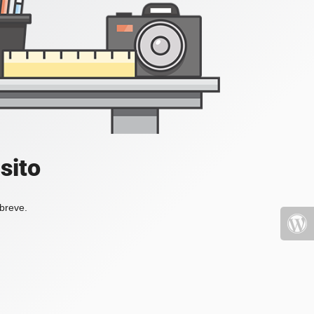
sito
 breve.