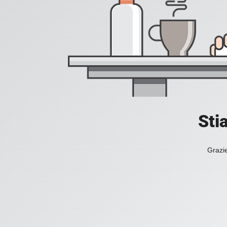
Sti
Grazie