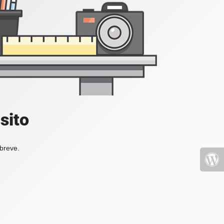
sito
 breve.